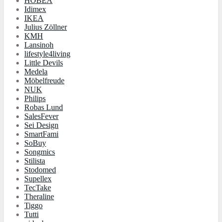
HOBEA
Idimex
IKEA
Julius Zöllner
KMH
Lansinoh
lifestyle4living
Little Devils
Medela
Möbelfreude
NUK
Philips
Robas Lund
SalesFever
Sei Design
SmartFami
SoBuy
Songmics
Stilista
Stodomed
Supellex
TecTake
Theraline
Tiggo
Tutti