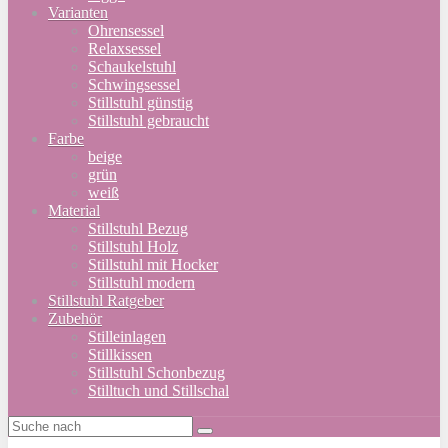
Varianten
Ohrensessel
Relaxsessel
Schaukelstuhl
Schwingsessel
Stillstuhl günstig
Stillstuhl gebraucht
Farbe
beige
grün
weiß
Material
Stillstuhl Bezug
Stillstuhl Holz
Stillstuhl mit Hocker
Stillstuhl modern
Stillstuhl Ratgeber
Zubehör
Stilleinlagen
Stillkissen
Stillstuhl Schonbezug
Stilltuch und Stillschal