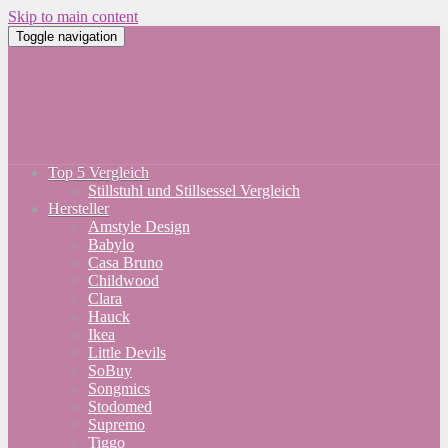
Skip to main content
Toggle navigation
Top 5 Vergleich
Stillstuhl und Stillsessel Vergleich
Hersteller
Amstyle Design
Babylo
Casa Bruno
Childwood
Clara
Hauck
Ikea
Little Devils
SoBuy
Songmics
Stodomed
Supremo
Tiggo