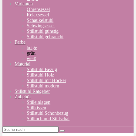
Varianten
Ohrensessel
Relaxsessel
Schaukelstuhl
Schwingsessel
Stillstuhl günstig
Stillstuhl gebraucht
Farbe
beige
grün
weiß
Material
Stillstuhl Bezug
Stillstuhl Holz
Stillstuhl mit Hocker
Stillstuhl modern
Stillstuhl Ratgeber
Zubehör
Stilleinlagen
Stillkissen
Stillstuhl Schonbezug
Stilltuch und Stillschal