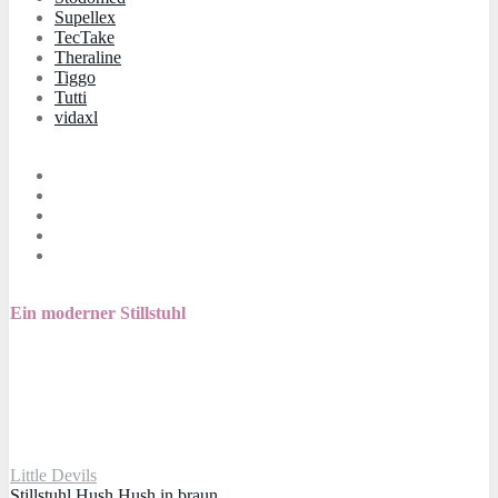
Supellex
TecTake
Theraline
Tiggo
Tutti
vidaxl
Ein moderner Stillstuhl
Little Devils
Stillstuhl Hush Hush in braun