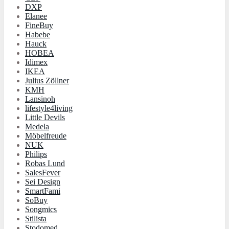
DXP
Elanee
FineBuy
Habebe
Hauck
HOBEA
Idimex
IKEA
Julius Zöllner
KMH
Lansinoh
lifestyle4living
Little Devils
Medela
Möbelfreude
NUK
Philips
Robas Lund
SalesFever
Sei Design
SmartFami
SoBuy
Songmics
Stilista
Stodomed