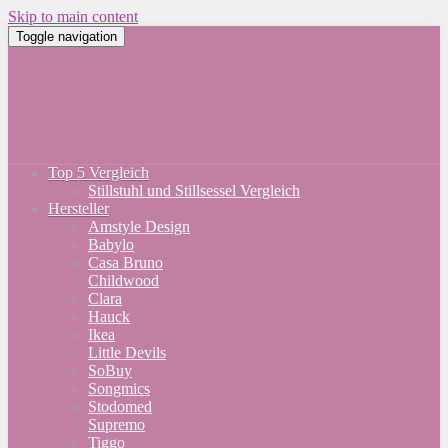
Skip to main content
Toggle navigation
Top 5 Vergleich
Stillstuhl und Stillsessel Vergleich
Hersteller
Amstyle Design
Babylo
Casa Bruno
Childwood
Clara
Hauck
Ikea
Little Devils
SoBuy
Songmics
Stodomed
Supremo
Tiggo