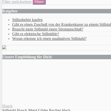
Filter zurücksetzen
Filtern
Ratgeber
Stillzubehör kaufen
Gibt es einen Zuschuß von der Krankenkasse zu einem Stillstu
Braucht mein Stillstuhl einen Stromanschluß?
Gibt es elektrische Stillstühle?
Woran erkenne ich einen qualitativen Stillstuhl?
Unsere Empfehlung für Dich!
Hauck
Stillstuhl Hauck Metal Glider Recline black