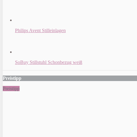
Philips Avent Stilleinlagen
SoBuy Stillstuhl Schonbezug weiß
Preistipp
Preistipp