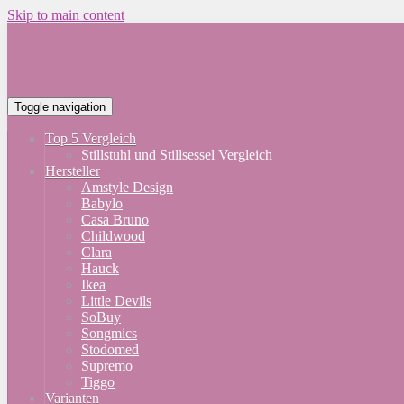
Skip to main content
Toggle navigation
Top 5 Vergleich
Stillstuhl und Stillsessel Vergleich
Hersteller
Amstyle Design
Babylo
Casa Bruno
Childwood
Clara
Hauck
Ikea
Little Devils
SoBuy
Songmics
Stodomed
Supremo
Tiggo
Varianten