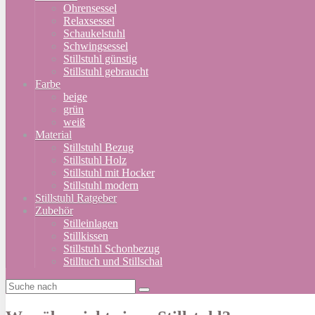
Ohrensessel
Relaxsessel
Schaukelstuhl
Schwingsessel
Stillstuhl günstig
Stillstuhl gebraucht
Farbe
beige
grün
weiß
Material
Stillstuhl Bezug
Stillstuhl Holz
Stillstuhl mit Hocker
Stillstuhl modern
Stillstuhl Ratgeber
Zubehör
Stilleinlagen
Stillkissen
Stillstuhl Schonbezug
Stilltuch und Stillschal