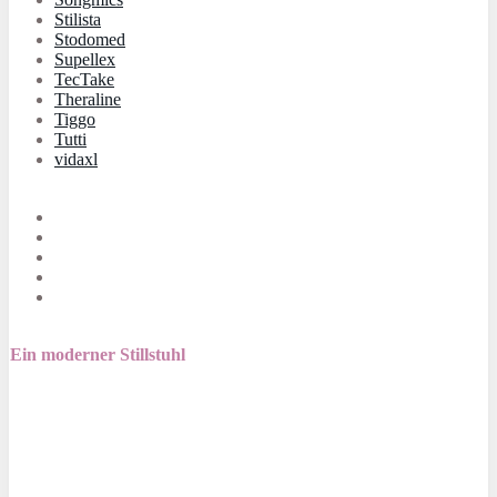
Stilista
Stodomed
Supellex
TecTake
Theraline
Tiggo
Tutti
vidaxl
Ein moderner Stillstuhl