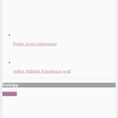
Philips Avent Stilleinlagen
SoBuy Stillstuhl Schonbezug weiß
Preistipp
Preistipp