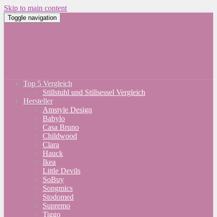
Skip to main content
Toggle navigation
Top 5 Vergleich
Stillstuhl und Stillsessel Vergleich
Hersteller
Amstyle Design
Babylo
Casa Bruno
Childwood
Clara
Hauck
Ikea
Little Devils
SoBuy
Songmics
Stodomed
Supremo
Tiggo