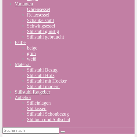
Varianten
Ohrensessel
Relaxsessel
Schaukelstuhl
Schwingsessel
Stillstuhl günstig
Stillstuhl gebraucht
Farbe
beige
grün
weiß
Material
Stillstuhl Bezug
Stillstuhl Holz
Stillstuhl mit Hocker
Stillstuhl modern
Stillstuhl Ratgeber
Zubehör
Stilleinlagen
Stillkissen
Stillstuhl Schonbezug
Stilltuch und Stillschal