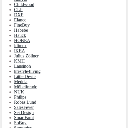
Childwood
CLP
DXP
Elanee
FineBuy
Habebe
Hauck
HOBEA
Idimex
IKEA
Julius Zöllner
KMH
Lansinoh
lifestyle4living
Little Devils
Medela
Möbelfreude
NUK
Philips
Robas Lund
SalesFever
Sei Design
SmartFami
SoBuy
Songmics